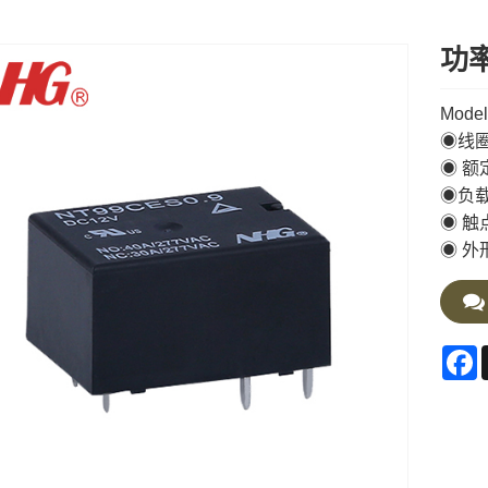
功率
Model
◉线圈
◉ 额定
◉负载电
◉ 触
◉ 外形
F