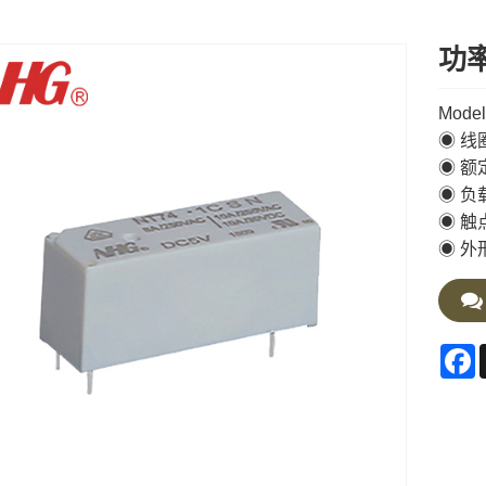
功率
Model
◉ 线圈
◉ 额
◉ 负载
◉ 触
◉ 外形
F