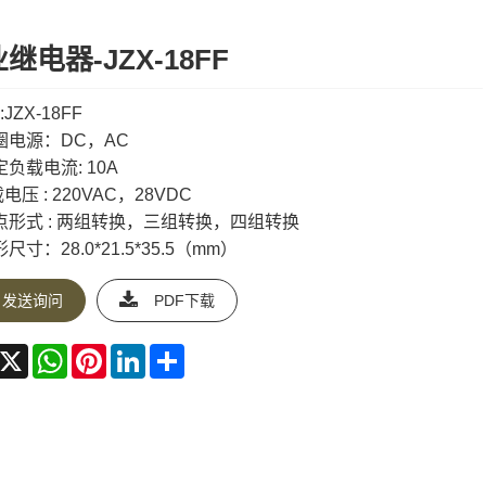
继电器-JZX-18FF
:JZX-18FF
圈电源：DC，AC
定负载电流: 10A
压 : 220VAC，28VDC
点形式 : 两组转换，三组转换，四组转换
尺寸：28.0*21.5*35.5（mm）
发送询问
PDF下载
acebook
X
WhatsApp
Pinterest
LinkedIn
Share