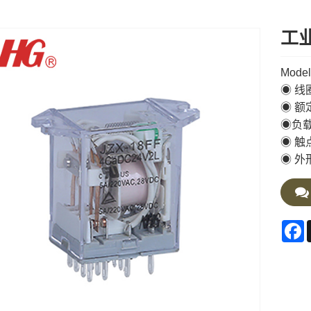
工业
Model
◉ 线
◉ 额
◉负载电
◉ 触
◉ 外形
F