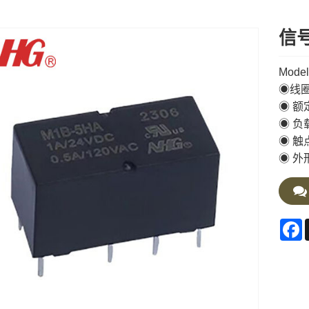
信号
Mode
◉线圈
◉ 额定
◉ 负载
◉ 触
◉ 外形
F